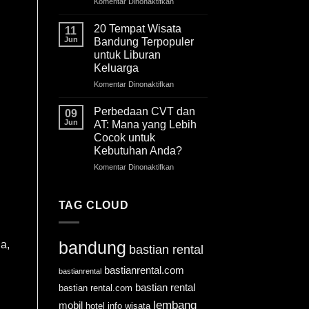
Komentar Dinonaktifkan
pada
yang
18
Lagi
Tempat
Hits
20 Tempat Wisata
11
Wisata
&
Jun
Bandung Terpopuler
Ciwidey
Rating
untuk Liburan
yang
Tertinggi!
Keluarga
Hits!
Ini
Komentar Dinonaktifkan
pada
Harga
20
Tiket
Tempat
Perbedaan CVT dan
09
Masuknya
Wisata
Jun
AT: Mana yang Lebih
Bandung
Cocok untuk
Terpopuler
Kebutuhan Anda?
untuk
Liburan
Komentar Dinonaktifkan
pada
Keluarga
Perbedaan
CVT
dan
TAG CLOUD
AT:
Mana
yang
bandung
a,
bastian rental
Lebih
Cocok
bastianrental.com
bastianrental
untuk
Kebutuhan
bastian rental
bastian rental.com
Anda?
lembang
mobil
hotel
info wisata