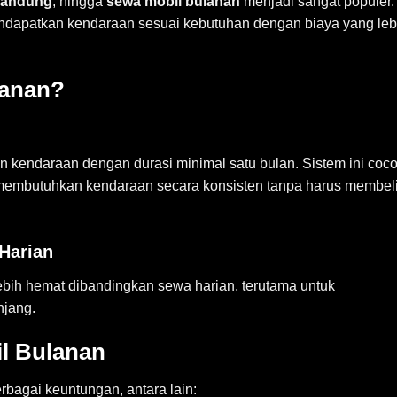
 Bandung
, hingga
sewa mobil bulanan
menjadi sangat populer.
dapatkan kendaraan sesuai kebutuhan dengan biaya yang leb
lanan?
 kendaraan dengan durasi minimal satu bulan. Sistem ini coc
membutuhkan kendaraan secara konsisten tanpa harus membel
Harian
bih hemat dibandingkan sewa harian, terutama untuk
jang.
l Bulanan
bagai keuntungan, antara lain: