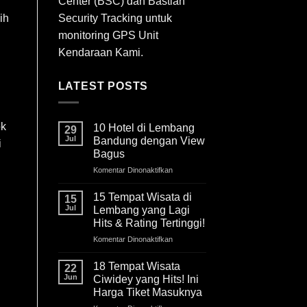
Center (BSC) dan Bastian
Security Tracking untuk
ih
monitoring GPS Unit
Kendaraan Kami.
LATEST POSTS
ok
10 Hotel di Lembang
29
Jul
Bandung dengan View
i
Bagus
Komentar Dinonaktifkan
pada
10
Hotel
15 Tempat Wisata di
15
di
Jul
Lembang yang Lagi
Lembang
Hits & Rating Tertinggi!
Bandung
Komentar Dinonaktifkan
pada
dengan
15
View
Tempat
Bagus
18 Tempat Wisata
22
Wisata
Jun
Ciwidey yang Hits! Ini
di
Harga Tiket Masuknya
Lembang