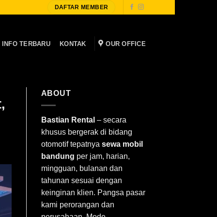
DAFTAR MEMBER
INFO TERBARU
KONTAK
OUR OFFICE
ABOUT
,
Bastian Rental
– secara
khusus bergerak di bidang
otomotif tepatnya
sewa mobil
bandung
per jam, harian,
mingguan, bulanan dan
tahunan sesuai dengan
keinginan klien. Pangsa pasar
kami perorangan dan
perusahaan. Mode