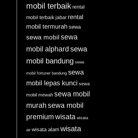
mobil terbaik
rental
rental
mobil terbaik jabar
mobil termurah
sewa
sewa
sewa mobil
sewa
mobil alphard
mobil bandung
sewa
sewa
mobil fortuner bandung
mobil lepas kunci
sewa
sewa mobil
mobil mewah
murah
sewa mobil
premium
wisata
wisata
wisata
wisata alam
air