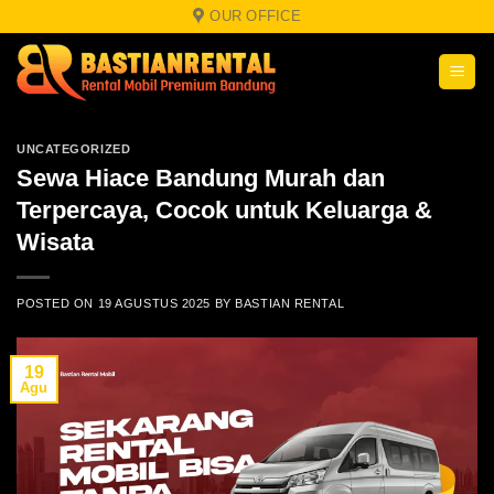
Skip
OUR OFFICE
to
content
UNCATEGORIZED
Sewa Hiace Bandung Murah dan
Terpercaya, Cocok untuk Keluarga &
Wisata
POSTED ON
19 AGUSTUS 2025
BY
BASTIAN RENTAL
19
Agu