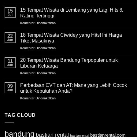
10
Hotel
15 Tempat Wisata di Lembang yang Lagi Hits &
15
di
Jul
Rating Tertinggi!
Lembang
Komentar Dinonaktifkan
pada
Bandung
15
dengan
Tempat
18 Tempat Wisata Ciwidey yang Hits! Ini Harga
View
22
Wisata
Bagus
Jun
Tiket Masuknya
di
Komentar Dinonaktifkan
pada
Lembang
18
yang
Tempat
20 Tempat Wisata Bandung Terpopuler untuk
Lagi
11
Wisata
Hits
Jun
Liburan Keluarga
Ciwidey
&
Komentar Dinonaktifkan
pada
yang
Rating
20
Hits!
Tertinggi!
Tempat
Perbedaan CVT dan AT: Mana yang Lebih Cocok
Ini
09
Wisata
Harga
Jun
untuk Kebutuhan Anda?
Bandung
Tiket
Komentar Dinonaktifkan
pada
Terpopuler
Masuknya
Perbedaan
untuk
CVT
Liburan
dan
TAG CLOUD
Keluarga
AT:
Mana
yang
bandung
bastian rental
bastianrental.com
Lebih
bastianrental