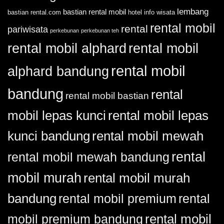
Cocok
lembang
bastian rental mobil
bastian rental.com
hotel
info wisata
untuk
Kebutuhan
rental mobil
rental
pariwisata
Anda?
perkebunan
perkebunan teh
rental mobil alphard
rental mobil
rental mobil
alphard bandung
bandung
rental
rental mobil bastian
mobil lepas kunci
rental mobil lepas
kunci bandung
rental mobil mewah
rental
rental mobil mewah bandung
mobil murah
rental mobil murah
bandung
rental
rental mobil premium
rental mobil
mobil premium bandung