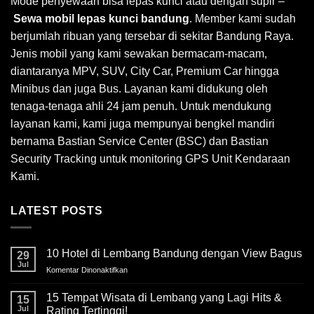
Mode penyewaan bisa lepas kunci atau dengan supir –
Sewa mobil lepas kunci bandung
. Member kami sudah
berjumlah ribuan yang tersebar di sekitar Bandung Raya.
Jenis mobil yang kami sewakan bermacam-macam,
diantaranya MPV, SUV, City Car, Premium Car hingga
Minibus dan juga Bus. Layanan kami didukung oleh
tenaga-tenaga ahli 24 jam penuh. Untuk mendukung
layanan kami, kami juga mempunyai bengkel mandiri
bernama Bastian Service Center (BSC) dan Bastian
Security Tracking untuk monitoring GPS Unit Kendaraan
Kami.
LATEST POSTS
10 Hotel di Lembang Bandung dengan View Bagus
29
Jul
Komentar Dinonaktifkan
pada
10
Hotel
15 Tempat Wisata di Lembang yang Lagi Hits &
15
di
Jul
Rating Tertinggi!