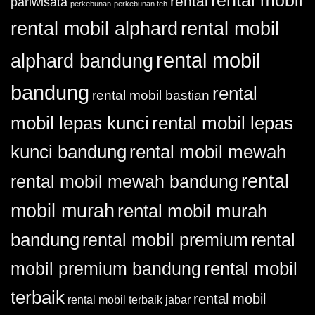
rental mobil
rental
pariwisata
Anda?
perkebunan
perkebunan teh
rental mobil alphard
rental mobil
rental mobil
alphard bandung
bandung
rental
rental mobil bastian
mobil lepas kunci
rental mobil lepas
kunci bandung
rental mobil mewah
rental
rental mobil mewah bandung
mobil murah
rental mobil murah
bandung
rental
rental mobil premium
rental mobil
mobil premium bandung
terbaik
rental mobil
rental mobil terbaik jabar