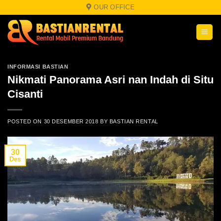
Skip
OUR OFFICE
to
content
INFORMASI BASTIAN
Nikmati Panorama Asri nan Indah di Situ
Cisanti
POSTED ON
30 DESEMBER 2018
BY
BASTIAN RENTAL
30
Des