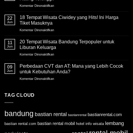
Lembang
Komentar Dinonaktifkan
pada
Bandung
15
dengan
Tempat
18 Tempat Wisata Ciwidey yang Hits! Ini Harga
View
22
Wisata
Bagus
Jun
Tiket Masuknya
di
Komentar Dinonaktifkan
pada
Lembang
18
yang
Tempat
20 Tempat Wisata Bandung Terpopuler untuk
Lagi
11
Wisata
Hits
Jun
Liburan Keluarga
Ciwidey
&
Komentar Dinonaktifkan
pada
yang
Rating
20
Hits!
Tertinggi!
Tempat
Perbedaan CVT dan AT: Mana yang Lebih Cocok
Ini
09
Wisata
Harga
Jun
untuk Kebutuhan Anda?
Bandung
Tiket
Komentar Dinonaktifkan
pada
Terpopuler
Masuknya
Perbedaan
untuk
CVT
Liburan
dan
TAG CLOUD
Keluarga
AT:
Mana
yang
bandung
bastian rental
bastianrental.com
Lebih
bastianrental
Cocok
lembang
bastian rental mobil
bastian rental.com
hotel
info wisata
untuk
Kebutuhan