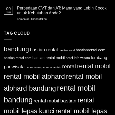
20
Hits!
Tertinggi!
Tempat
Perbedaan CVT dan AT: Mana yang Lebih Cocok
Ini
09
Wisata
Harga
Jun
untuk Kebutuhan Anda?
Bandung
Tiket
Komentar Dinonaktifkan
pada
Terpopuler
Masuknya
Perbedaan
untuk
CVT
Liburan
dan
TAG CLOUD
Keluarga
AT:
Mana
yang
bandung
bastian rental
bastianrental.com
Lebih
bastianrental
Cocok
lembang
bastian rental mobil
bastian rental.com
hotel
info wisata
untuk
Kebutuhan
rental mobil
rental
pariwisata
Anda?
perkebunan
perkebunan teh
rental mobil alphard
rental mobil
rental mobil
alphard bandung
bandung
rental
rental mobil bastian
mobil lepas kunci
rental mobil lepas