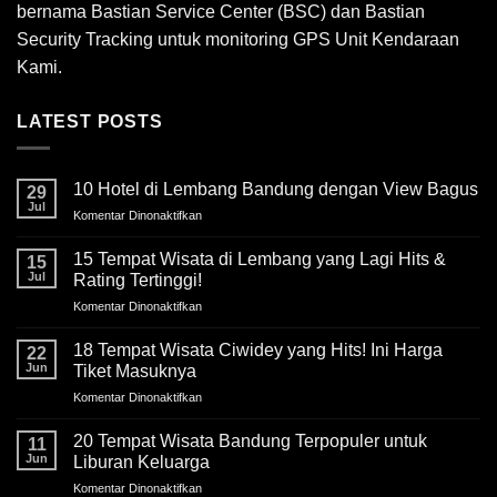
bernama Bastian Service Center (BSC) dan Bastian
Security Tracking untuk monitoring GPS Unit Kendaraan
Kami.
LATEST POSTS
10 Hotel di Lembang Bandung dengan View Bagus
29
Jul
Komentar Dinonaktifkan
pada
10
Hotel
15 Tempat Wisata di Lembang yang Lagi Hits &
15
di
Jul
Rating Tertinggi!
Lembang
Komentar Dinonaktifkan
pada
Bandung
15
dengan
Tempat
18 Tempat Wisata Ciwidey yang Hits! Ini Harga
View
22
Wisata
Bagus
Jun
Tiket Masuknya
di
Komentar Dinonaktifkan
pada
Lembang
18
yang
Tempat
20 Tempat Wisata Bandung Terpopuler untuk
Lagi
11
Wisata
Hits
Jun
Liburan Keluarga
Ciwidey
&
Komentar Dinonaktifkan
pada
yang
Rating