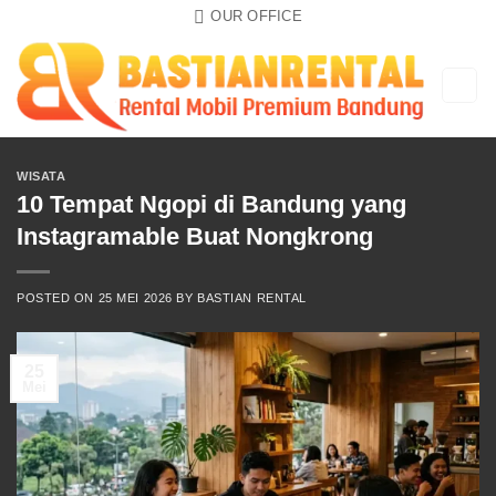
Skip
OUR OFFICE
to
content
WISATA
10 Tempat Ngopi di Bandung yang
Instagramable Buat Nongkrong
POSTED ON
25 MEI 2026
BY
BASTIAN RENTAL
25
Mei