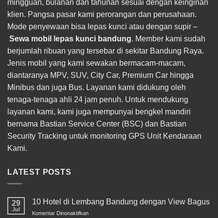
mingguan, bulanan dan tahunan sesuai dengan keinginan
klien. Pangsa pasar kami perorangan dan perusahaan.
Mode penyewaan bisa lepas kunci atau dengan supir –
Sewa mobil lepas kunci bandung
. Member kami sudah
berjumlah ribuan yang tersebar di sekitar Bandung Raya.
Jenis mobil yang kami sewakan bermacam-macam,
diantaranya MPV, SUV, City Car, Premium Car hingga
Minibus dan juga Bus. Layanan kami didukung oleh
tenaga-tenaga ahli 24 jam penuh. Untuk mendukung
layanan kami, kami juga mempunyai bengkel mandiri
bernama Bastian Service Center (BSC) dan Bastian
Security Tracking untuk monitoring GPS Unit Kendaraan
Kami.
LATEST POSTS
10 Hotel di Lembang Bandung dengan View Bagus
29
Jul
Komentar Dinonaktifkan
pada