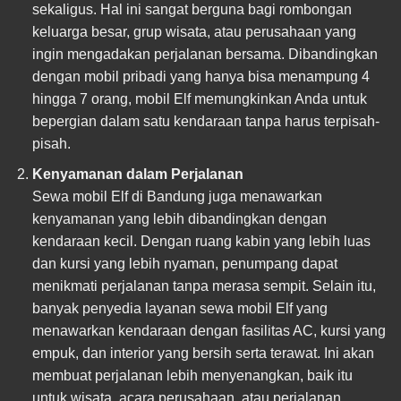
sekaligus. Hal ini sangat berguna bagi rombongan
keluarga besar, grup wisata, atau perusahaan yang
ingin mengadakan perjalanan bersama. Dibandingkan
dengan mobil pribadi yang hanya bisa menampung 4
hingga 7 orang, mobil Elf memungkinkan Anda untuk
bepergian dalam satu kendaraan tanpa harus terpisah-
pisah.
Kenyamanan dalam Perjalanan
Sewa mobil Elf di Bandung juga menawarkan
kenyamanan yang lebih dibandingkan dengan
kendaraan kecil. Dengan ruang kabin yang lebih luas
dan kursi yang lebih nyaman, penumpang dapat
menikmati perjalanan tanpa merasa sempit. Selain itu,
banyak penyedia layanan sewa mobil Elf yang
menawarkan kendaraan dengan fasilitas AC, kursi yang
empuk, dan interior yang bersih serta terawat. Ini akan
membuat perjalanan lebih menyenangkan, baik itu
untuk wisata, acara perusahaan, atau perjalanan