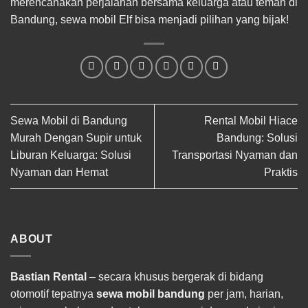
merencanakan perjalanan bersama keluarga atau teman di
Bandung, sewa mobil Elf bisa menjadi pilihan yang bijak!
Sewa Mobil di Bandung
Rental Mobil Hiace
Murah Dengan Supir untuk
Bandung: Solusi
Liburan Keluarga: Solusi
Transportasi Nyaman dan
Nyaman dan Hemat
Praktis
ABOUT
Bastian Rental
– secara khusus bergerak di bidang
otomotif tepatnya
sewa mobil bandung
per jam, harian,