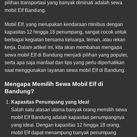
pilihan transportasi yang banyak diminati adalah
sewa
mobil Elf Bandung
.
Mobil Elf, yang merupakan kendaraan minibus dengan
kapasitas 12 hingga 18 penumpang, sangat cocok untuk
berbagai kegiatan bersama keluarga, teman, atau rekan
kerja. Dalam artikel ini, kita akan membahas mengapa
sewa mobil Elf di Bandung menjadi pilihan yang populer,
serta apa saja manfaat dan tips yang perlu diperhatikan
saat menggunakan layanan sewa mobil Elf di Bandung.
Mengapa Memilih Sewa Mobil Elf di
Bandung?
Kapasitas Penumpang yang Ideal
Salah satu alasan utama banyak orang memilih sewa
mobil Elf Bandung adalah kapasitas penumpangnya
yang ideal. Dengan kapasitas 12 hingga 18 orang,
mobil Elf dapat menampung banyak penumpang