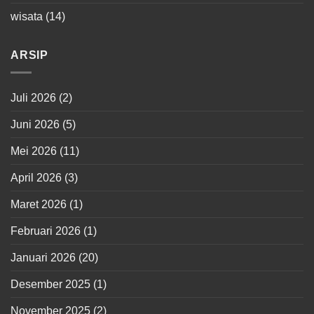
wisata
(14)
ARSIP
Juli 2026
(2)
Juni 2026
(5)
Mei 2026
(11)
April 2026
(3)
Maret 2026
(1)
Februari 2026
(1)
Januari 2026
(20)
Desember 2025
(1)
November 2025
(2)