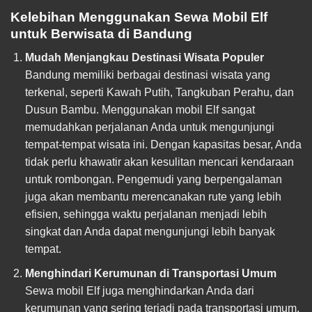
Kelebihan Menggunakan Sewa Mobil Elf
untuk Berwisata di Bandung
Mudah Menjangkau Destinasi Wisata Populer
Bandung memiliki berbagai destinasi wisata yang
terkenal, seperti Kawah Putih, Tangkuban Perahu, dan
Dusun Bambu. Menggunakan
mobil
Elf sangat
memudahkan perjalanan Anda untuk mengunjungi
tempat-tempat wisata ini. Dengan kapasitas besar, Anda
tidak perlu khawatir akan kesulitan mencari kendaraan
untuk rombongan. Pengemudi yang berpengalaman
juga akan membantu merencanakan rute yang lebih
efisien, sehingga waktu perjalanan menjadi lebih
singkat dan Anda dapat mengunjungi lebih banyak
tempat.
Menghindari Kerumunan di Transportasi Umum
Sewa mobil Elf juga menghindarkan Anda dari
kerumunan yang sering terjadi pada transportasi umum,