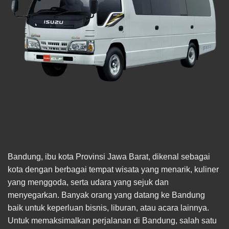
Bandung, ibu kota Provinsi Jawa Barat, dikenal sebagai
kota dengan berbagai tempat wisata yang menarik, kuliner
yang menggoda, serta udara yang sejuk dan
menyegarkan. Banyak orang yang datang ke Bandung
baik untuk keperluan bisnis, liburan, atau acara lainnya.
Untuk memaksimalkan perjalanan di Bandung, salah satu