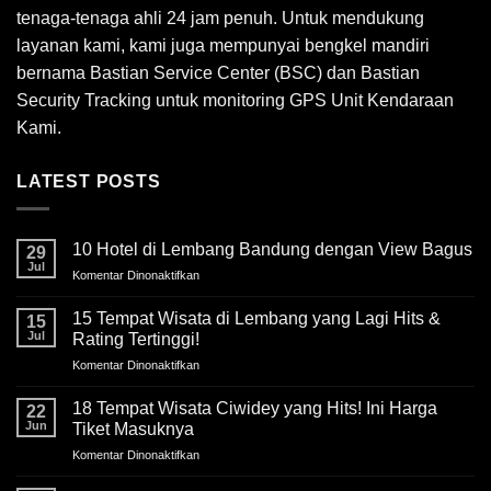
tenaga-tenaga ahli 24 jam penuh. Untuk mendukung
layanan kami, kami juga mempunyai bengkel mandiri
bernama Bastian Service Center (BSC) dan Bastian
Security Tracking untuk monitoring GPS Unit Kendaraan
Kami.
LATEST POSTS
10 Hotel di Lembang Bandung dengan View Bagus
29
Jul
Komentar Dinonaktifkan
pada
10
Hotel
15 Tempat Wisata di Lembang yang Lagi Hits &
15
di
Jul
Rating Tertinggi!
Lembang
Komentar Dinonaktifkan
pada
Bandung
15
dengan
Tempat
18 Tempat Wisata Ciwidey yang Hits! Ini Harga
View
22
Wisata
Bagus
Jun
Tiket Masuknya
di
Komentar Dinonaktifkan
pada
Lembang
18
yang