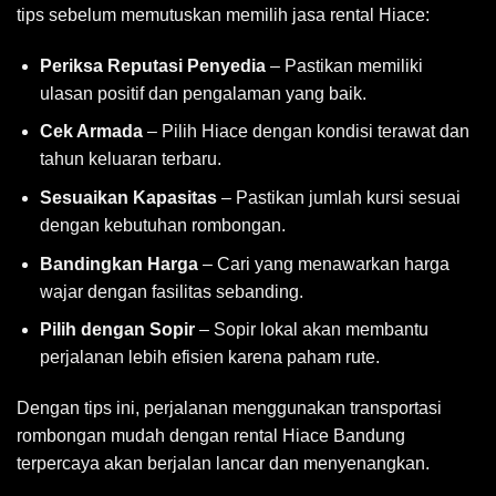
tips sebelum memutuskan memilih
jasa rental
Hiace:
Periksa Reputasi Penyedia
– Pastikan memiliki
ulasan positif dan pengalaman yang baik.
Cek Armada
– Pilih Hiace dengan kondisi terawat dan
tahun keluaran terbaru.
Sesuaikan Kapasitas
– Pastikan jumlah kursi sesuai
dengan kebutuhan rombongan.
Bandingkan Harga
– Cari yang menawarkan harga
wajar dengan fasilitas sebanding.
Pilih dengan Sopir
– Sopir lokal akan membantu
perjalanan lebih efisien karena paham rute.
Dengan tips ini, perjalanan menggunakan transportasi
rombongan mudah dengan rental Hiace Bandung
terpercaya akan berjalan lancar dan menyenangkan.