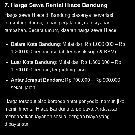
7. Harga Sewa Rental Hiace Bandung
Harga sewa Hiace di Bandung biasanya bervariasi
tergantung durasi, tujuan perjalanan, dan layanan
tambahan. Secara umum, kisaran harga sewa Hiace:
Dalam Kota Bandung
: Mulai dari Rp 1.000.000 – Rp
1.200.000 per hari (sudah termasuk sopir & BBM).
Luar Kota Bandung
: Mulai dari Rp 1.300.000 – Rp
1.700.000 per hari, tergantung jarak.
Antar Jemput Bandara
: Rp 700.000 – Rp 900.000
sekali jalan.
Harga tersebut bisa berbeda antar penyedia, namun jika
memilih rental Hiace Bandung terpercaya, Anda akan
mendapatkan layanan sesuai dengan biaya yang
dibayarkan.