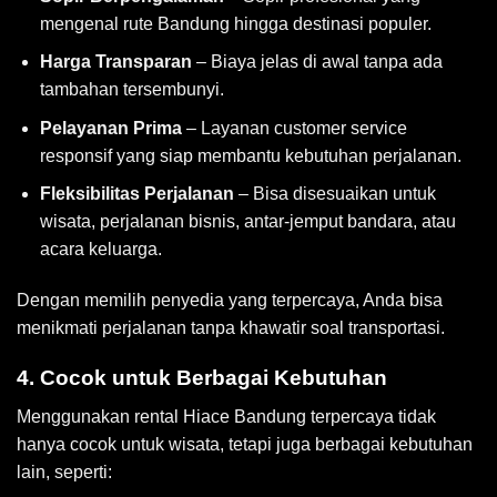
mengenal rute Bandung hingga destinasi populer.
Harga Transparan
– Biaya jelas di awal tanpa ada
tambahan tersembunyi.
Pelayanan Prima
– Layanan customer service
responsif yang siap membantu kebutuhan perjalanan.
Fleksibilitas Perjalanan
– Bisa disesuaikan untuk
wisata, perjalanan bisnis, antar-jemput bandara, atau
acara keluarga.
Dengan memilih penyedia yang terpercaya, Anda bisa
menikmati perjalanan tanpa khawatir soal transportasi.
4. Cocok untuk Berbagai Kebutuhan
Menggunakan rental Hiace Bandung terpercaya tidak
hanya cocok untuk wisata, tetapi juga berbagai kebutuhan
lain, seperti: