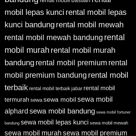
rental mobil bastian
mobil lepas kunci
rental mobil lepas
kunci bandung
rental mobil mewah
rental
rental mobil mewah bandung
mobil murah
rental mobil murah
bandung
rental
rental mobil premium
rental mobil
mobil premium bandung
terbaik
rental mobil
rental mobil terbaik jabar
sewa mobil
sewa mobil
termurah
sewa
sewa mobil bandung
alphard
sewa mobil fortuner
sewa mobil lepas kunci
sewa mobil mewah
bandung
sewa mobil murah
sewa mobil premium