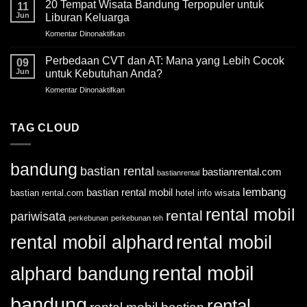
Tempat
20 Tempat Wisata Bandung Terpopuler untuk
Lagi
11
Wisata
Hits
Jun
Liburan Keluarga
Ciwidey
&
Komentar Dinonaktifkan
pada
yang
Rating
20
Hits!
Tertinggi!
Tempat
Perbedaan CVT dan AT: Mana yang Lebih Cocok
Ini
09
Wisata
Harga
Jun
untuk Kebutuhan Anda?
Bandung
Tiket
Komentar Dinonaktifkan
pada
Terpopuler
Masuknya
Perbedaan
untuk
CVT
Liburan
dan
TAG CLOUD
Keluarga
AT:
Mana
yang
bandung
bastian rental
bastianrental.com
Lebih
bastianrental
Cocok
lembang
bastian rental mobil
bastian rental.com
hotel
info wisata
untuk
Kebutuhan
rental mobil
rental
pariwisata
Anda?
perkebunan
perkebunan teh
rental mobil alphard
rental mobil
rental mobil
alphard bandung
bandung
rental