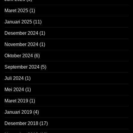
Maret 2025
(1)
Januari 2025
(11)
Desember 2024
(1)
November 2024
(1)
Oktober 2024
(6)
September 2024
(5)
Juli 2024
(1)
Mei 2024
(1)
Maret 2019
(1)
Januari 2019
(4)
Desember 2018
(17)